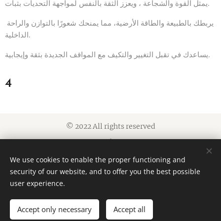
يمثل القوة والشجاعة ، ويعزز الثقة بالنفس لمواجهة التحديات بثبات.
يربطك بالطبيعة والطاقة الأرضية، مما يمنحك شعورًا بالتوازن والراحة
الداخلية.
يساعدك في تقبل التغيير والتكيف مع المواقف الجديدة بثقة وإيجابية.
4
© 2022 All rights reserved
Cookies
We use cookies to enable the proper functioning and
Languages
security of our website, and to offer you the best possible
العربية
American English
user experience.
Accept only necessary
Accept all
ADD TO CART