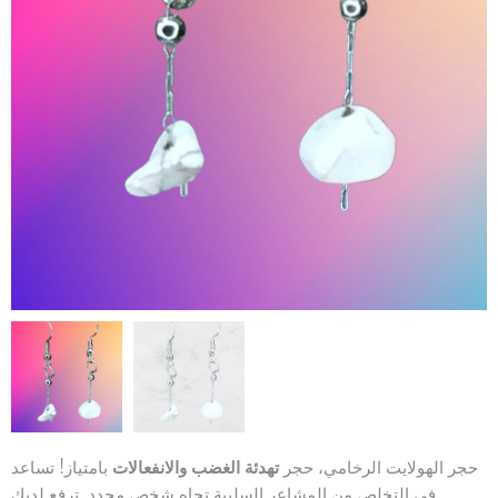
حجر الهولايت الرخامي، حجر
تهدئة الغضب والانفعالات
بامتياز! تساعد
في التخلص من المشاعر السلبية تجاه شخص محدد. ترفع لديك