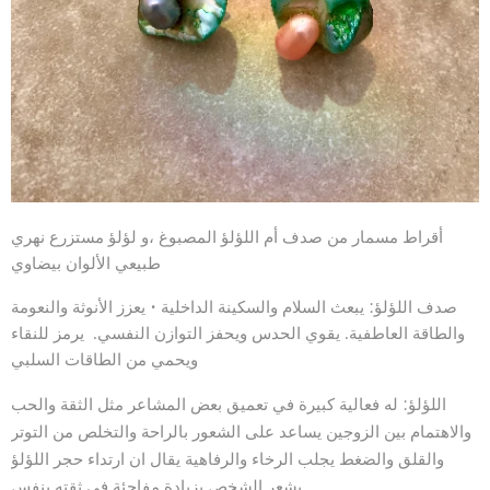
أقراط مسمار من صدف أم اللؤلؤ المصبوغ ،و لؤلؤ مستزرع نهري
طبيعي الألوان بيضاوي
صدف اللؤلؤ: يبعث السلام والسكينة الداخلية • يعزز الأنوثة والنعومة
والطاقة العاطفية. يقوي الحدس ويحفز التوازن النفسي. يرمز للنقاء
ويحمي من الطاقات السلبي
له فعالية كبيرة في تعميق بعض المشاعر مثل الثقة والحب
اللؤلؤ:
والاهتمام بين الزوجين يساعد على الشعور بالراحة والتخلص من التوتر
والقلق والضغط يجلب الرخاء والرفاهية يقال ان ارتداء حجر اللؤلؤ
يشعر الشخص بزيادة مفاجئة في ثقته بنفس