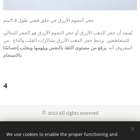
حجر النجوم الأزرق في حلق فضي طول ٣،٥سم
يُعتقد أن حجر الذهب الأزرق أو حجر النجوم الأزرق هو الحجر المثالي
للمتعاطفين. يرتبط حجر الذهب الأزرق بشاكرات القلب والتاج . من
المعروف أنه
يرفع من مستوى الثقة بالنفس ويلهمها ويجلب إحساسًا
بالانسجام
4
© 2022 All rights reserved
Cookies
We use cookies to enable the proper functioning and
Languages