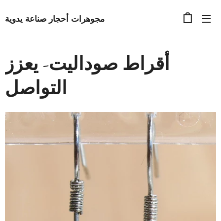
مجوهرات أحجار صناعة يدوية
أقراط صوداليت- يعزز
التواصل