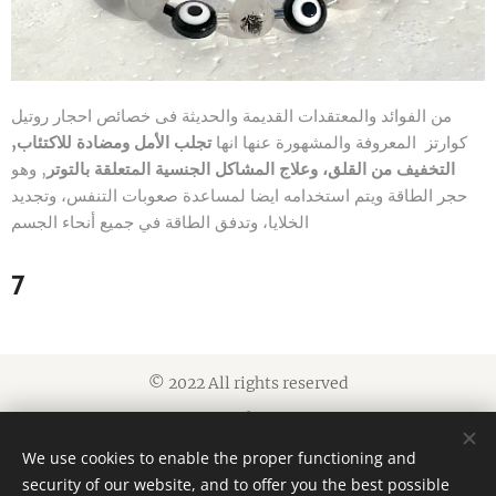
من الفوائد والمعتقدات القديمة والحديثة فى خصائص احجار روتيل
كوارتز المعروفة والمشهورة عنها انها
تجلب الأمل ومضادة للاكتئاب,
التخفيف من القلق، وعلاج المشاكل الجنسية المتعلقة بالتوتر
, وهو
حجر الطاقة ويتم استخدامه ايضا لمساعدة صعوبات التنفس، وتجديد
الخلايا، وتدفق الطاقة في جميع أنحاء الجسم
7
© 2022 All rights reserved
Cookies
We use cookies to enable the proper functioning and
Languages
security of our website, and to offer you the best possible
العربية
American English