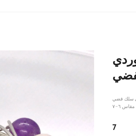
وردي
فضي
م) وحجري الجمشت (٦مم) في سلك فضي
مقاس ٦-٧
7