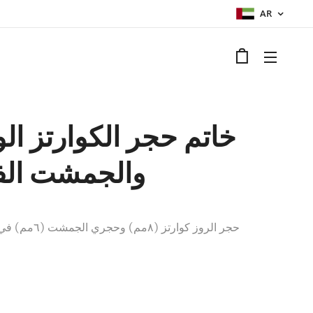
AR
خاتم حجر الكوارتز ال
والجمشت ال
حجر الروز كوارتز (٨م