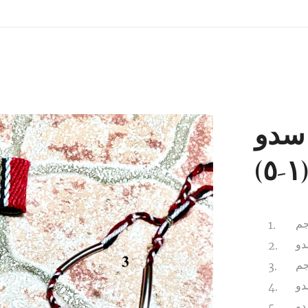
سدو
(١-٥
جم
دو
جم
دو
دو