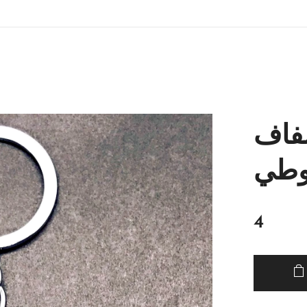
شفاف
وطي
4