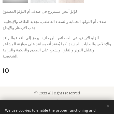
لؤلؤ أبيض مستزرع في صدف أم اللؤلؤ المصبوغ
صدف أم اللؤلؤ: الحماية والشفاء العاطفي. تجديد الطاقة والإيجابية.
جذب الازدهار والإبداع
للؤلؤ الأبيض، في الخصائص الروحانية، يرمز إلى النقاء والبراءة
والإخلاص والبدايات الجديدة. كما يُعتقد أنه يساعد على موازنة المشاعر
وتقليل التوتر والقلق، ويشجع على الصدق والحكمة والنزاهة
الشخصية.
10
© 2022 All rights reserved
Cookies
We use cookies to enable the proper functioning and
Languages