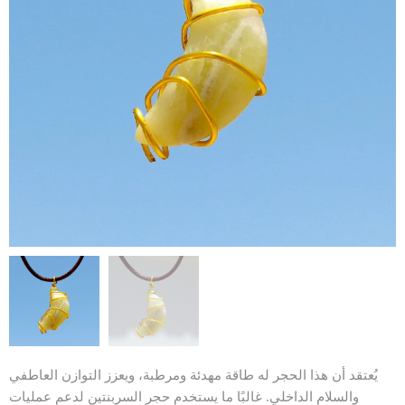
يُعتقد أن هذا الحجر له طاقة مهدئة ومرطبة، ويعزز التوازن العاطفي
والسلام الداخلي. غالبًا ما يستخدم حجر السربنتين لدعم عمليات