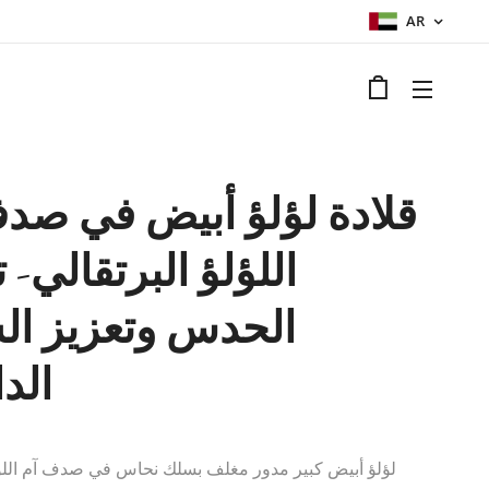
AR
قلادة لؤلؤ أبيض في صد
اللؤلؤ البرتقالي- 
الحدس وتعزيز ال
الد
لؤلؤ أبيض كبير مدور مغلف بسلك نحاس في صدف آم اللؤلؤ المصبوغ