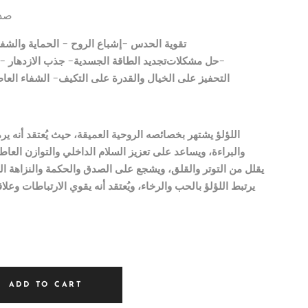
صدف
تقوية الحدس -
إشباع الروح
- الحماية والشف
-حل مشكلات
تجديد الطاقة الجسدية-
جذب الازدهار
- 
التحفيز على الخيال والقدرة على التكيف-
الشفاء العا
اللؤلؤ يشتهر بخصائصه الروحية العميقة، حيث يُعتقد أنه يرم
والبراءة، ويساعد على تعزيز السلام الداخلي والتوازن العاطف
يقلل من التوتر والقلق، ويشجع على الصدق والحكمة والنزاهة ا
يرتبط اللؤلؤ بالحب والرخاء، ويُعتقد أنه يقوي الارتباطات وعل
ADD TO CART