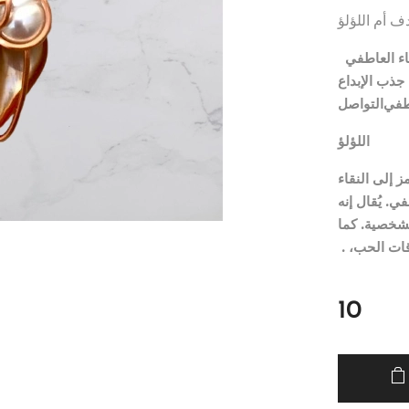
 أم اللؤلؤ
اء العاطفي
جذب الإبداع
طفي
التواصل
اللؤلؤ
ز إلى النقاء
ي. يُقال إنه
لشخصية. كما
اقات الحب، .
10