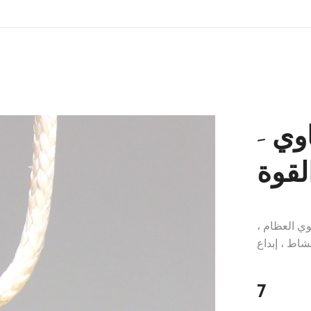
وي -
لقوة
وي العظام ،
نشاط ، إبداع
7